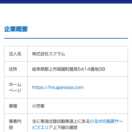
企業概要
法人名
株式会社スクラム
住所
岐阜県郡上市高鷲町鷲見5414番地38
ホーム
https://hiruganosa.com
ページ
業種
小売業
事業内
主に東海北陸自動車道上にある
ひるがの高原サー
容
ビスエリア
上下線の運営